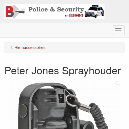
M
e
n
Riemaccessoires
u
Peter Jones Sprayhouder