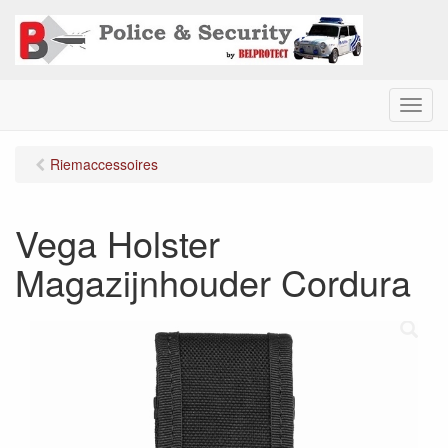
M
e
n
Riemaccessoires
u
Vega Holster
Magazijnhouder Cordura