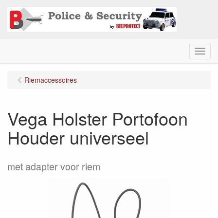
M
e
n
Riemaccessoires
u
Vega Holster Portofoon
Houder universeel
met adapter voor riem