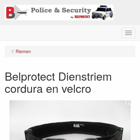
M
e
n
Riemen
u
Belprotect Dienstriem
cordura en velcro