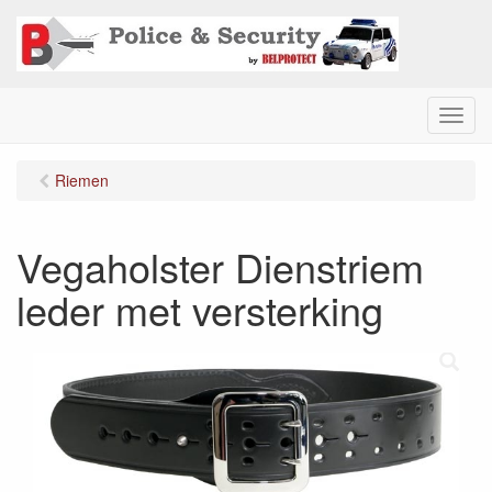
M
e
n
Riemen
u
Vegaholster Dienstriem
leder met versterking