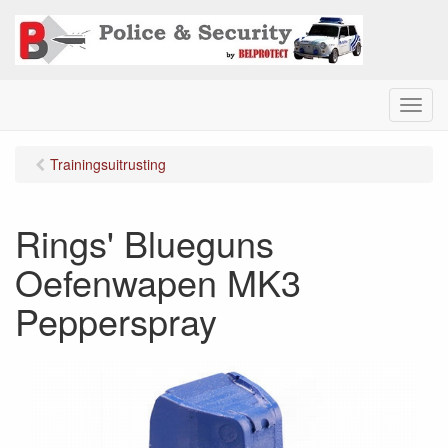
M
e
n
Trainingsuitrusting
u
Rings' Blueguns
Oefenwapen MK3
Pepperspray